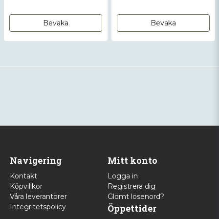
CZ SP-01 SHADOW, CZ
SHADOW 2
Bevaka
Bevaka
Navigering
Mitt konto
Kontakt
Logga in
Köpvillkor
Registrera dig
Våra leverantörer
Glömt lösenord?
Integritetspolicy
Öppettider