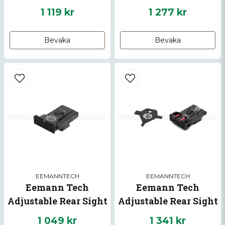
for CZ SP-01 SHADOW,
For CZ 75 TS/TS2
1 119 kr
1 277 kr
CZ SHADOW 2
Bevaka
Bevaka
EEMANNTECH
EEMANNTECH
Eemann Tech
Eemann Tech
Adjustable Rear Sight
Adjustable Rear Sight
for CZ 75 models
with Fiber Optics for
1 049 kr
1 341 kr