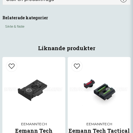
question
Fråga oss något om denna produkten...
Relaterade kategorier
Sikte & fäste
name
Namn
Liknande produkter
email
Mejladress
Ja, ni får publicera min fråga
EEMANNTECH
EEMANNTECH
Eemann Tech
Eemann Tech Tactical