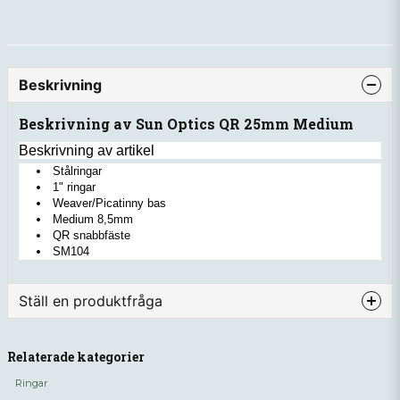
Beskrivning
Beskrivning av Sun Optics QR 25mm Medium
Beskrivning av artikel
Stålringar
1" ringar
Weaver/Picatinny bas
Medium 8,5mm
QR snabbfäste
SM104
Ställ en produktfråga
question
Fråga oss något om denna produkten...
Relaterade kategorier
Ringar