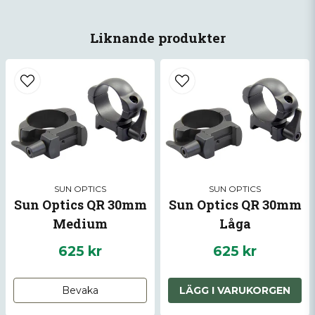
name
Namn
Liknande produkter
email
Mejladress
Ja, ni får publicera min fråga
SUN OPTICS
SUN OPTICS
Sun Optics QR 30mm
Sun Optics QR 30mm
Medium
Låga
625 kr
625 kr
Skicka fråga
Bevaka
LÄGG I VARUKORGEN