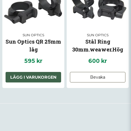
SUN OPTICS
SUN OPTICS
Sun Optics QR 25mm
Stål Ring
låg
30mm.weawer.Hög
12,5mm.QuickR
595 kr
600 kr
LÄGG I VARUKORGEN
Bevaka