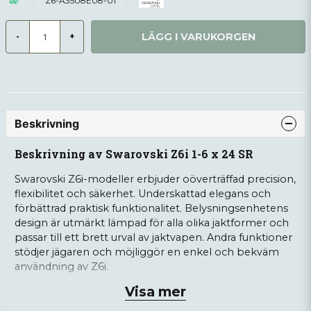
Z6-A35U8E08-01
LÄGG I VARUKORGEN
-
+
Beskrivning
Beskrivning av Swarovski Z6i 1-6 x 24 SR
Swarovski Z6i-modeller erbjuder oöverträffad precision,
flexibilitet och säkerhet. Underskattad elegans och
förbättrad praktisk funktionalitet. Belysningsenhetens
design är utmärkt lämpad för alla olika jaktformer och
passar till ett brett urval av jaktvapen. Andra funktioner
stödjer jägaren och möjliggör en enkel och bekväm
användning av Z6i.
Visa mer
Swarovski Z6i 1-6x24 är idealisk för drevjakt - Stort
synfält för optimal överblick samt utmärkt skärpa. Ett