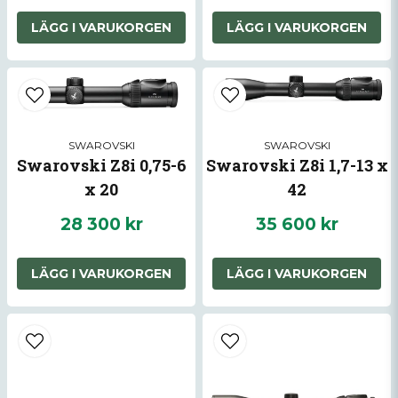
Dioptriinställning: -3 till +2
Ljustransmission: 90%
LÄGG I VARUKORGEN
LÄGG I VARUKORGEN
Synfält: 42.5-6.8m/10
Skymningsfaktor: 2.8-12
Skicka fråga
Träfflägesjustering 100m: 15mm/klick
Maximal höjd/vind justering 100m: 2m
SWAROVSKI
SWAROVSKI
Längd: 315mm
Swarovski Z8i 0,75-6
Swarovski Z8i 1,7-13 x
x 20
42
Vikt: 450g
Garanti: 10 års
28 300 kr
35 600 kr
LÄGG I VARUKORGEN
LÄGG I VARUKORGEN