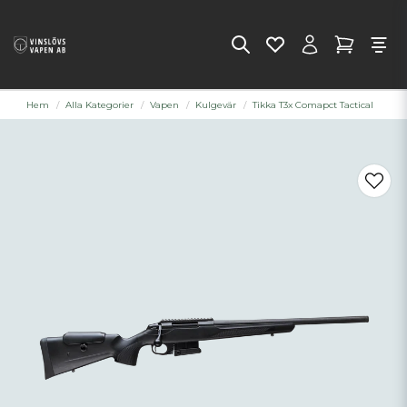
Hem
Alla Kategorier
Vapen
Kulgevär
Tikka T3x Comapct Tactical