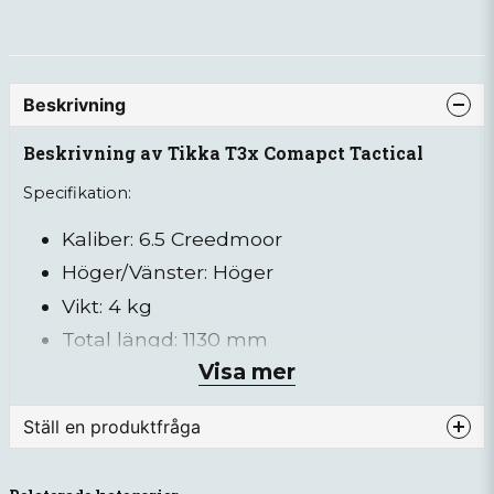
Beskrivning
Beskrivning av Tikka T3x Comapct Tactical
Specifikation:
Kaliber: 6.5 Creedmoor
Höger/Vänster: Höger
Vikt: 4 kg
Total längd: 1130 mm
Visa mer
Pipans längd: 610 mm
Pipans twist: 1:8
Ställ en produktfråga
Magasinkapacitet: 10 + 1
Avtryckare: Enkelsteges avtryckare
question
Fråga oss något om denna produkten...