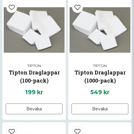
email
Mejladress
Ja, ni får publicera min fråga
TIPTON
TIPTON
Tipton Draglappar
Tipton Draglappar
(100-pack)
(1000-pack)
199 kr
549 kr
Skicka fråga
Bevaka
Bevaka