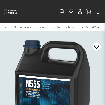
Hem
Alla Kategorier
Handladdning
Krut
Vihtavuori Krut N555 (3,62kg)