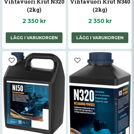
Vihtavuori Krut N320
Vihtavuori Krut N340
Skicka fråga
(2kg)
(2kg)
2 350 kr
2 350 kr
LÄGG I VARUKORGEN
LÄGG I VARUKORGEN