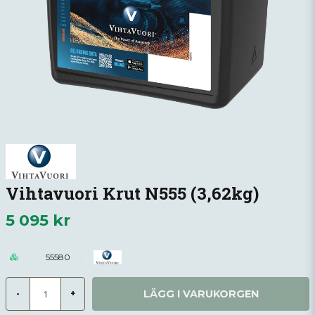
Vihtavuori Krut N555 (3,62kg)
5 095 kr
55580
LÄGG I VARUKORGEN
-
+