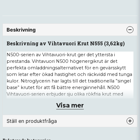
Beskrivning
Beskrivning av Vihtavuori Krut N555 (3,62kg)
N500-serien av Vihtavuori-krut ger det yttersta i
prestanda. Vihtavuori N500 högenergikrut är det
perfekta omladdningsalternativet för en gevärsskytt
som letar efter ökad hastighet och räckvidd med tunga
kulor. Nitroglycerin har lagts till det traditionella ”singel
base” krutet för att få bättre energiinnehåll. N500
Vihtavuori-serien erbjuder sju olika rökfria krut med
olika förbränningshastigheter, lämpliga för en mängd
Visa mer
olika skjutdiscipliner som målskytte eller jakt på långa
håll.
Ställ en produktfråga
Vihtavuoris nya N555 rökfria krut är designat för
precisionsgevärsplattformar med patroner som 6 mm
question
Fråga oss något om denna produkten...
Creedmoor, 6,5 Creedmoor, .284 Winchester, .260