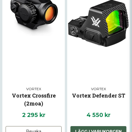
Ja, ni får publicera min fråga
Skicka fråga
VORTEX
VORTEX
Vortex Crossfire
Vortex Defender ST
(2moa)
2 295 kr
4 550 kr
Bevaka
LÄGG I VARUKORGEN