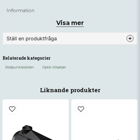
Information
Visa mer
Förstoring: 3x
Objektivdiameter: 22 mm
Ställ en produktfråga
Ögonavstånd: 67 mm
Synfält på 100m: 12.8m
question
Fråga oss något om denna produkten...
Relaterade kategorier
Vikt: 271 g
Rödpunktssikten
Optik tillsatser
name
Namn
Liknande produkter
email
Mejladress