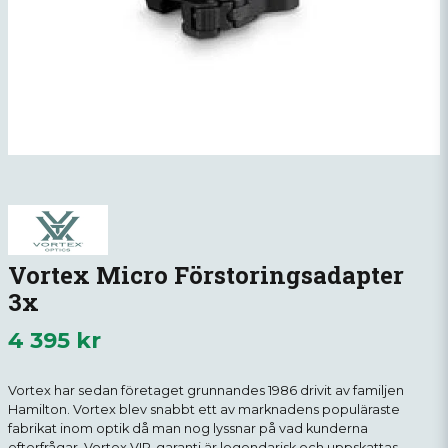
Vortex Micro Förstoringsadapter
3x
4 395 kr
Vortex har sedan företaget grunnandes 1986 drivit av familjen
Hamilton. Vortex blev snabbt ett av marknadens populäraste
fabrikat inom optik då man nog lyssnar på vad kunderna
efterfrågar. Vortex VIP-garanti är legendarisk och uppskattas