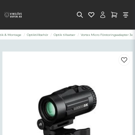
tik & Montage
Optiktillbehör
Optik tillsatser
Vortex Micro Förstoringsadapter 3x