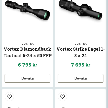
m Inställningsändring per klick: .1 MRAD
(10 mm per 100m)<
Maximal Höjd/Vind Justering: 20 MRAD /
10 MRAD
Väderskydd: Vattentät & imtät
Storlek: 406 mm i längd
VORTEX
VORTEX
Vikt: 885 g
Vortex Diamondback
Vortex Strike Eagel 1-
Tactical 6-24 x 50 FFP
8 x 24
6 795 kr
7 695 kr
Bevaka
Bevaka