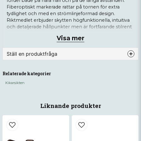
fördel både på nära håll och på de långa avstånden.
Fiberoptiskt markerade rattar på tornen för extra
tydlighet och med en strömlinjeformad design.
Riktmedlet erbjuder skytten högfunktionella, intuitiva
och detaljerade hållpunkter men är fortfarande stilrent
för en optimal bild. Ljusstyrkan är justerbar i 10 nivåer.
Visa mer
Information
Ställ en produktfråga
Levererar optimal skärpa och ljusstyrka
question
Fråga oss något om denna produkten...
från kant-till-kant
Relaterade kategorier
XD Lins Element - Premium glas med
Kikarsikten
extra låg dispersion
XR ytbehandling - ger maximalt
name
Namn
Liknande produkter
ljusgenomsläpp
ArmorTek skyddar de yttre linserna från
repor, olja och smuts
email
Mejladress
Entubskonstruktion av