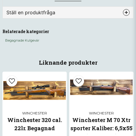
Kaliber: 222 Rem
Piplängd: 61cm
Ställ en produktfråga
question
Fråga oss något om denna produkten...
VBNR: 124
Relaterade kategorier
SNR: G1490721
Begagnade Kulgevär
name
Namn
Liknande produkter
email
Mejladress
Ja, ni får publicera min fråga
WINCHESTER
WINCHESTER
Winchester 320 cal.
Winchester M 70 Xtr
22lr. Begagnad
sporter Kaliber: 6,5x55