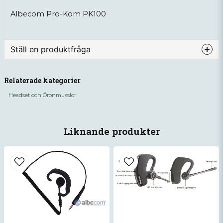
Albecom Pro-Kom PK100
Ställ en produktfråga
question
Fråga oss något om denna produkten...
Relaterade kategorier
Headset och Öronmusslor
name
Namn
Liknande produkter
email
Mejladress
Ja, ni får publicera min fråga