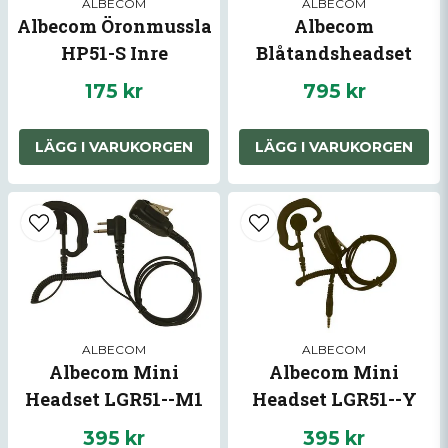
ALBECOM
ALBECOM
Albecom Öronmussla
Albecom
HP51-S Inre
Blåtandsheadset
175 kr
795 kr
LÄGG I VARUKORGEN
LÄGG I VARUKORGEN
Skicka fråga
ALBECOM
ALBECOM
Albecom Mini
Albecom Mini
Headset LGR51--M1
Headset LGR51--Y
Inre
Inre
395 kr
395 kr