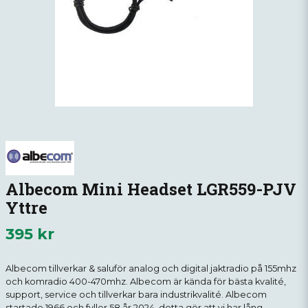
Albecom Mini Headset LGR559-PJV
Yttre
395 kr
Albecom tillverkar & saluför analog och digital jaktradio på 155mhz
och komradio 400-470mhz. Albecom är kända för bästa kvalité,
support, service och tillverkar bara industrikvalité. Albecom
startade 1966 och fyller 58 år 2024, detta gör att vi har lång