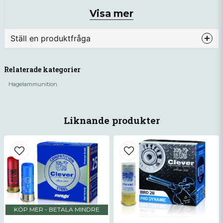
Hagelstorlek: us5
Visa mer
Hagelvikt: 32g
Antal: 25st
Ställ en produktfråga
question
Fråga oss något om denna produkten...
Relaterade kategorier
Hagelammunition
name
Namn
Liknande produkter
email
Mejladress
Ja, ni får publicera min fråga
KÖP MER - BETALA MINDRE