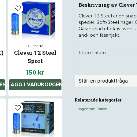
Beskrivning av Clever 
Clever T3 Steel är en snab
speciell Soft-Steel hagel. 
Garanterad effektiv även u
and- och fasanjakt.
CLEVER
C)
Clever T2 Steel
Information
Sport
Kaliber: 12/70
150 kr
Hagelstorlek: us4
Ställ en produktfråga
Hagelvikt: 32g
EN
LÄGG I VARUKORGEN
Antal: 25st
question
Fråga oss något om de
Relaterade kategorier
Hagelammunition
name
Namn