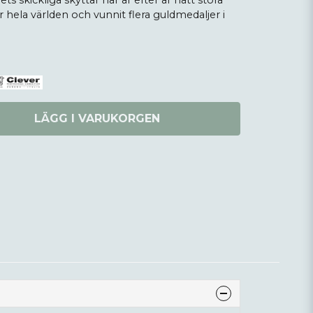
ts skickliga skyttar har år efter år nått stora
hela världen och vunnit flera guldmedaljer i
LÄGG I VARUKORGEN