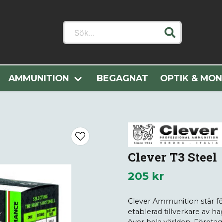
Sök...
Alla Kategorier
Ammunition
Hagelammunition
Clever 
AMMUNITION
BEGAGNAT
OPTIK & MO
Clever T3 Steel
205 kr
Clever Ammunition står fö
etablerad tillverkare av 