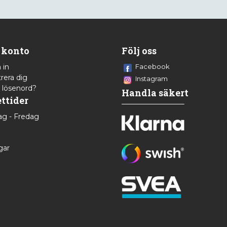
 konto
Följ oss
 in
Facebook
rera dig
Instagram
 lösenord?
Handla säkert
ttider
g - Fredag
8
gar