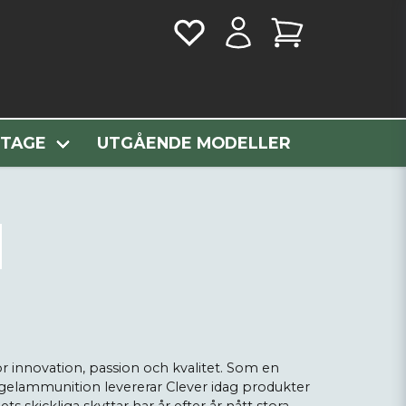
T3 Steel
NTAGE
UTGÅENDE MODELLER
r innovation, passion och kvalitet. Som en
hagelammunition levererar Clever idag produkter