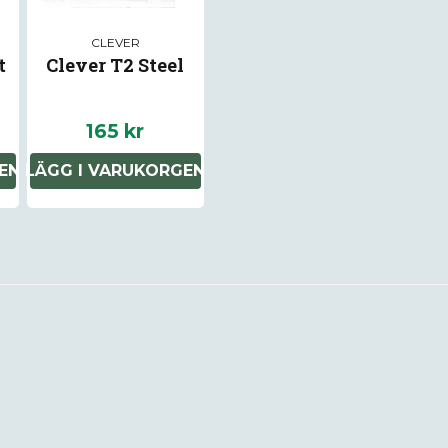
CLEVER
t
Clever T2 Steel
Ja, ni får publice
165 kr
EN
LÄGG I VARUKORGEN