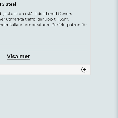
T3 Steel
b jaktpatron i stål laddad med Clevers
Ger utmärkta träffbilder upp till 35m.
nder kallare temperaturer. Perfekt patron för
Visa mer
, us2
nna produkten...
email
Mejladress