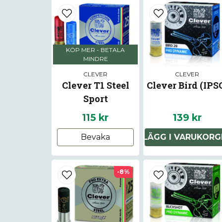
KÖP MER - BETALA
MINDRE
CLEVER
CLEVER
Clever T1 Steel
Clever Bird (IPS
Sport
115 kr
139 kr
Bevaka
LÄGG I VARUKORG
-8%