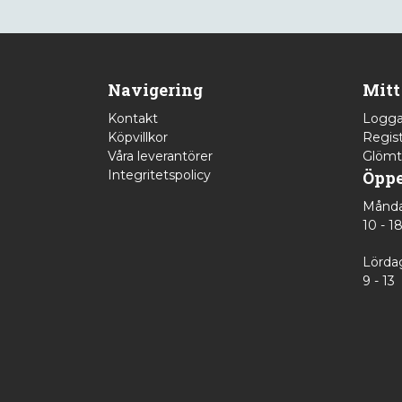
Navigering
Mitt
Kontakt
Logga
Köpvillkor
Regist
Våra leverantörer
Glömt
Integritetspolicy
Öppe
Månda
10 - 1
Lörda
9 - 13