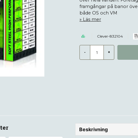
över hela världen. Företage
framgångar på banor över 
både OS och VM
Läs mer
Clever-832104
-
+
ter
Beskrivning