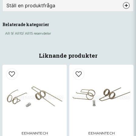
Ställ en produktfråga
question
Fråga oss något om denna produkten...
Relaterade kategorier
AR 9/ AR10/ AR15 reservdelar
name
Namn
Liknande produkter
email
Mejladress
Ja, ni får publicera min fråga
EEMANNTECH
EEMANNTECH