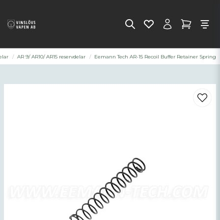
elar
AR 9/ AR10/ AR15 reservdelar
Eemann Tech AR-15 Recoil Buffer Retainer Spring