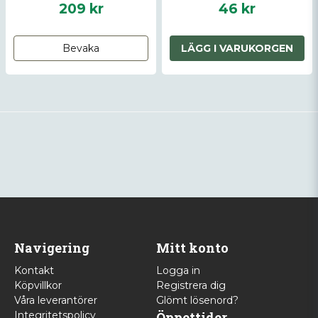
Insert for AR-15
209 kr
46 kr
Bevaka
LÄGG I VARUKORGEN
Navigering
Mitt konto
Kontakt
Logga in
Köpvillkor
Registrera dig
Våra leverantörer
Glömt lösenord?
Integritetspolicy
Öppettider