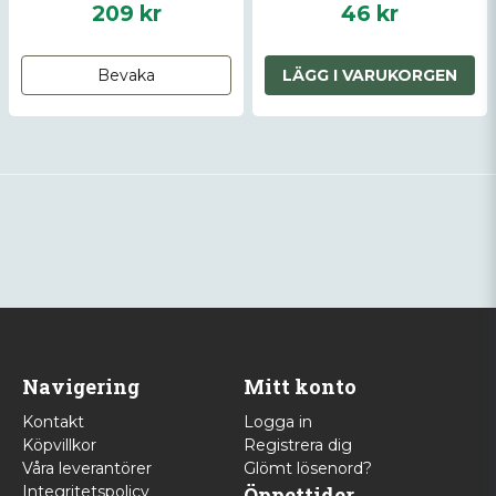
Insert for AR-15
209 kr
46 kr
Bevaka
LÄGG I VARUKORGEN
Navigering
Mitt konto
Kontakt
Logga in
Köpvillkor
Registrera dig
Våra leverantörer
Glömt lösenord?
Integritetspolicy
Öppettider