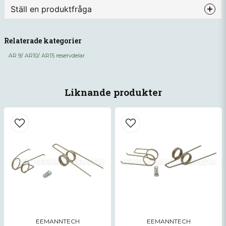
Ställ en produktfråga
question
Fråga oss något om denna produkten...
Relaterade kategorier
AR 9/ AR10/ AR15 reservdelar
name
Namn
Liknande produkter
email
Mejladress
Ja, ni får publicera min fråga
EEMANNTECH
EEMANNTECH