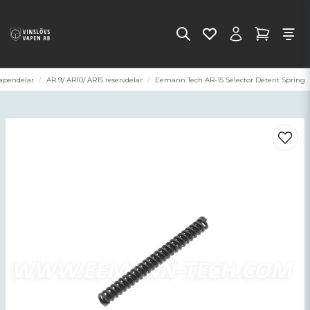
apendelar
AR 9/ AR10/ AR15 reservdelar
Eemann Tech AR-15 Selector Detent Spring