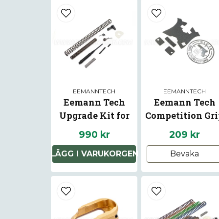
EEMANNTECH
EEMANNTECH
Eemann Tech
Eemann Tech
Upgrade Kit for
Competition Gr
CZ Shadow 2
Tape for GLOCK
990 kr
209 kr
GEN5
LÄGG I VARUKORGEN
Bevaka