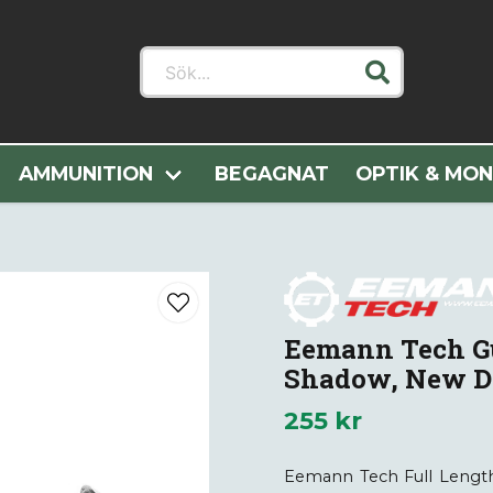
Sök...
apendelar
Pistoldelar
Eemann Tech Guide Rod for CZ 75
AMMUNITION
BEGAGNAT
OPTIK & MO
Eemann Tech Gu
Shadow, New D
255 kr
Eemann Tech Full Length 