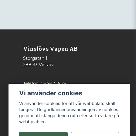
Vinslövs Vapen AB
Storgatan 1
288 33 Vinslöv
Telefon: 044-12 15 25
info@vinslovsvapen.se
Vi använder cookies
Vi använder cookies för att vår webbplats skall
fungera. Du godkänner användningen av cookies
genom att stänga denna ruta eller surfa vidare på
webbplatsen.