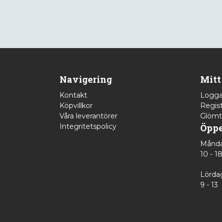
Navigering
Mitt
Kontakt
Logga
Köpvillkor
Regist
Våra leverantörer
Glömt
Integritetspolicy
Öppe
Månda
10 - 1
Lörda
9 - 13