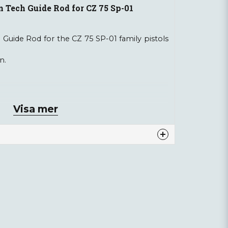
 Tech Guide Rod for CZ 75 Sp-01
Guide Rod for the CZ 75 SP-01 family pistols
n.
Visa mer
e
ange
nna produkten...
AISI304
 Division.
email
Mejladress