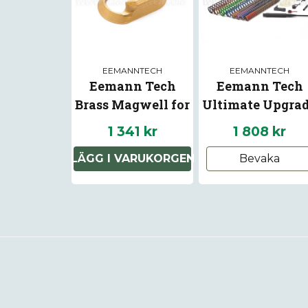
EEMANNTECH
EEMANNTECH
Eemann Tech
Eemann Tech
Brass Magwell for
Ultimate Upgra
CZ Shadow 2
Kit for CZ Shad
1 341 kr
1 808 kr
1/2
LÄGG I VARUKORGEN
Bevaka