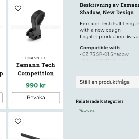
Beskrivning av Eemann
Shadow, New Design
Eemann Tech Full Length 
with a new design.
Legal in production divisio
Compatible with
:
•
CZ 75 SP-01 Shadow
EEMANNTECH
• CZ 75 SP-01 Phantom
Eemann Tech
• CZ 75 SP-01 Shadow Lin
ip
Competition
• CZ 75 SP-01 Shadow Or
• CZ 75 SP-01
17
Hammer for CZ 75,
Ställ en produktfråga
990 kr
SA/DA
Length:
95,5mm
question
Bevaka
Weight:
20g
Fråga oss något om de
Relaterade kategorier
Material:
Stainless Steel 
Pistoldelar
Legal in IPSC Production
name
Namn