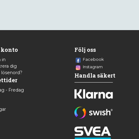
 konto
Följ oss
 in
Facebook
rera dig
Instagram
 lösenord?
Handla säkert
ttider
g - Fredag
8
gar