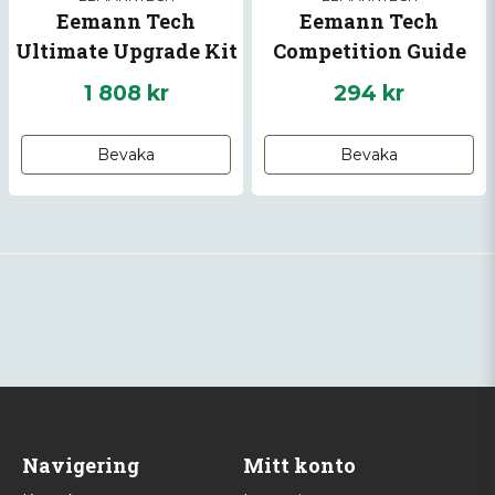
Eemann Tech
Eemann Tech
Ultimate Upgrade Kit
Competition Guide
for CZ Shadow 1/2
Rod for GLOCK 17-22
1 808 kr
294 kr
GEN5
Bevaka
Bevaka
Navigering
Mitt konto