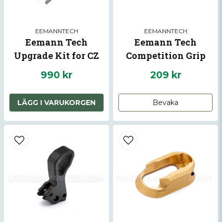
EEMANNTECH
EEMANNTECH
Eemann Tech
Eemann Tech
Upgrade Kit for CZ
Competition Grip
Shadow 2
Tape for GLOCK17
990 kr
209 kr
Skicka fråga
GEN5
LÄGG I VARUKORGEN
Bevaka