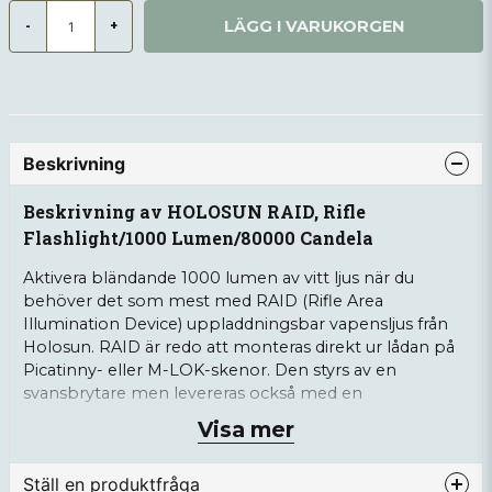
LÄGG I VARUKORGEN
-
+
Beskrivning
Beskrivning av HOLOSUN RAID, Rifle
Flashlight/1000 Lumen/80000 Candela
Aktivera bländande 1000 lumen av vitt ljus när du
behöver det som mest med RAID (Rifle Area
Illumination Device) uppladdningsbar vapensljus från
Holosun. RAID är redo att monteras direkt ur lådan på
Picatinny- eller M-LOK-skenor. Den styrs av en
svansbrytare men levereras också med en
fjärrtrycksbrytare så att du kan hålla händerna i
Visa mer
skjutposition. Ljuset drivs av ett uppladdningsbart
18650-batteri, är tillverkat av 7075-aluminium och är
Ställ en produktfråga
IP68-klassat för vattentäthet.