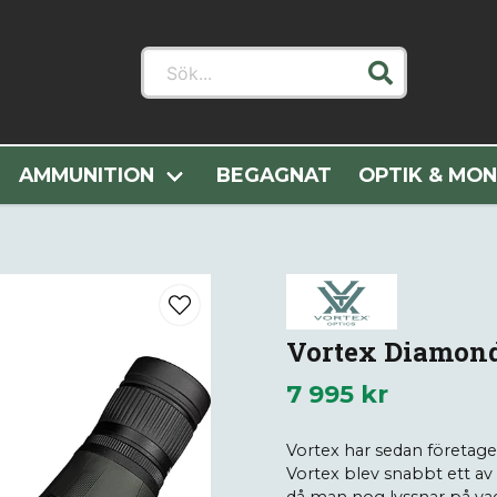
Sök...
er
Optik & Montage
Tubkikare
Vortex Diamondback HD
AMMUNITION
BEGAGNAT
OPTIK & MO
Vortex Diamond
7 995 kr
Vortex har sedan företage
Vortex blev snabbt ett a