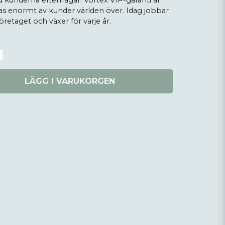
 kunderna efterfrågar. Vortex VIP-garanti är
as enormt av kunder världen över. Idag jobbar
etaget och växer för varje år.
LÄGG I VARUKORGEN