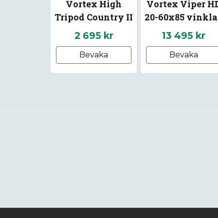
Vortex High
Vortex Viper H
Tripod Country II
20-60x85 vinkl
2 695 kr
13 495 kr
Bevaka
Bevaka