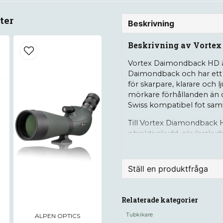
ter
Beskrivning
Beskrivning av Vortex
Vortex Daimondback HD är
Daimondback och har ett s
för skarpare, klarare och l
mörkare förhållanden än d
Swiss kompatibel fot samt 1
Till Vortex Diamondback 
objektivskydd, okularskydd
Information
Ställ en produktfråga
Förstoring: 20-60
question
Fråga oss något om de
Objektivdiamete
Relaterade kategorier
Synfält: 2,1-1,1° 
Tubkikare
ALPEN OPTICS