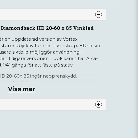
 Diamondback HD 20-60 x 85 Vinklad
 en uppdaterad version av Vortex
törre objektiv för mer ljusinsläpp. HD-linser
jusare siktbild möjliggör användning i
en tidigare versionen. Tubkikaren har Arca-
/4” gänga för att fästa på stativ.
HD 20-60x 85 ingår neoprenskydd,
 och linsduk.
Visa mer
x
nna produkten...
r: 85mm
eller 36-20m/1000m