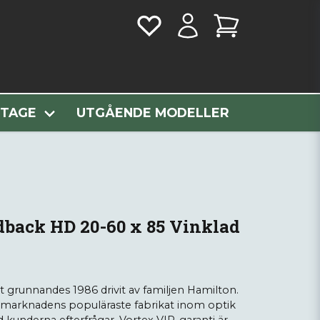
 20-60 x 85 Vinklad
NTAGE
UTGÅENDE MODELLER
back HD 20-60 x 85 Vinklad
t grunnandes 1986 drivit av familjen Hamilton.
v marknadens populäraste fabrikat inom optik