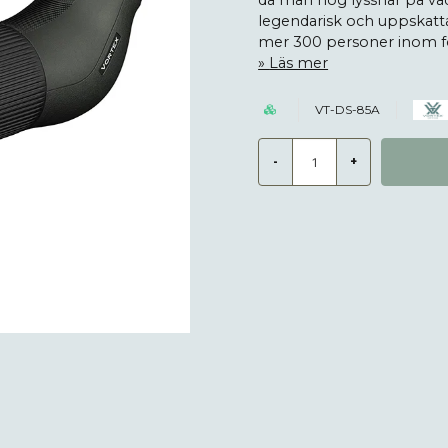
då man nog lyssnar på vad
legendarisk och uppskatt
mer 300 personer inom för
Läs mer
VT-DS-85A
-
+