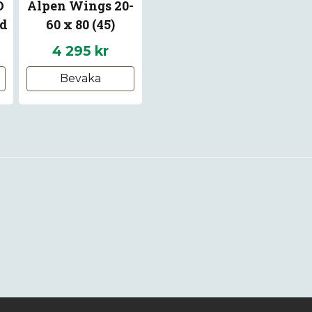
D
Alpen Wings 20-
Närgräns: 7,4m
ad
60 x 80 (45)
Utgångspupill: 4
name
Namn
Ögonavstånd: 20
4 295 kr
Längd: 406mm
Bevaka
Vikt: 1 730g
Ja, ni får publice