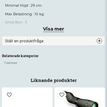
Minimal Höjd : 29 cm
Max Belastning : 10 kg
Antal Ben : 3
Visa mer
Vikt : ca 1,8 kg
Ställ en produktfråga
question
Fråga oss något om denna produkten...
Relaterade kategorier
Tubkikare
name
Namn
Liknande produkter
email
Mejladress