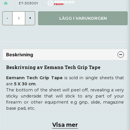
ET-303001
LÄGG I VARUKORGEN
-
+
Beskrivning
Beskrivning av Eemann Tech Grip Tape
Eemann Tech Grip Tape
is sold in single sheets that
are
5 X 30 cm
.
The bottom of the sheet will peel off, revealing a very
sticky underside that will stick to any part of your
firearm or other equipment e.g grip, slide, magazine
base pad, etc.
Dimensions:
5 x 30 cm
Visa mer