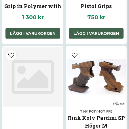
Grip in Polymer with
Pistol Grips
Magwell for CZ
MaXXXGrip for CZ
1 300 kr
750 kr
Shadow
Shadow 2, SP-01
(Color: Black - Size:
LÄGG I VARUKORGEN
LÄGG I VARUKORGEN
Medium (+2mm))
RINK FORMGRIFFE
Rink Kolv Pardini SP
Höger M