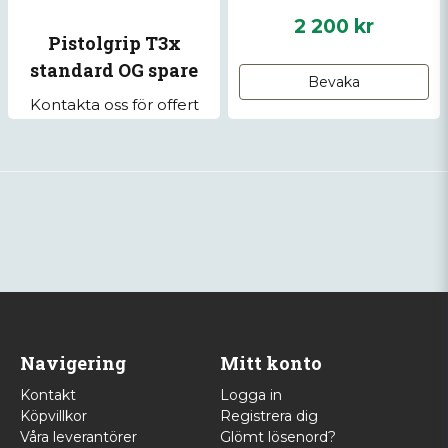
2 200 kr
Pistolgrip T3x
standard OG spare
Bevaka
part set tikka
Kontakta oss för offert
Navigering
Mitt konto
Kontakt
Logga in
Köpvillkor
Registrera dig
Våra leverantörer
Glömt lösenord?